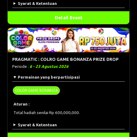
Syarat & Ketentuan
Detail Event
PRAGMATIC : COLRO GAME BONANZA PRIZE DROP
Periode :
6 - 23 Agustus 2026
Permainan yang berpartisipasi
COLOR GAME BONANZA
Aturan :
Total hadiah senilai Rp 600,000,000.
Syarat & Ketentuan