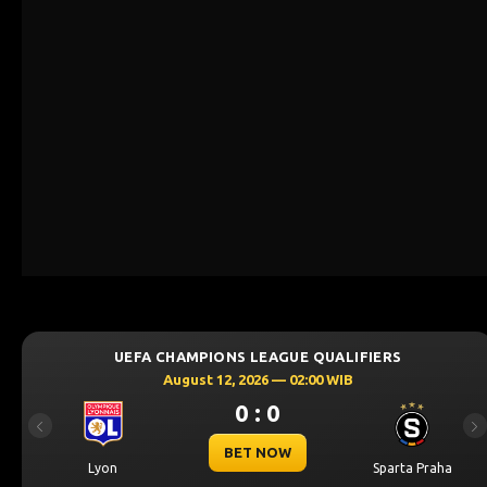
UEFA CHAMPIONS LEAGUE QUALIFIERS
August 12, 2026 — 02:00 WIB
0 : 0
Previous
Ne
BET NOW
Lyon
Sparta Praha
Slovan Br