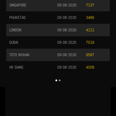
SINGAPORE
09-08-2026
7137
PHUKET4D
09-08-2026
3486
LONDON
09-08-2026
4211
DUBAI
09-08-2026
7018
TOTO WUHAN
09-08-2026
9587
HK SIANG
09-08-2026
4008