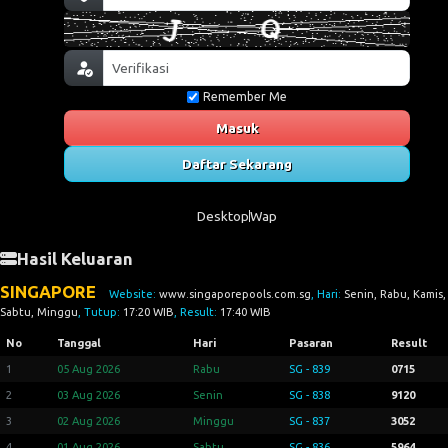
Remember Me
Masuk
Daftar Sekarang
Desktop
Wap
Hasil Keluaran
SINGAPORE
Website:
www.singaporepools.com.sg
, Hari:
Senin, Rabu, Kamis,
Sabtu, Minggu
, Tutup:
17:20 WIB
, Result:
17:40 WIB
No
Tanggal
Hari
Pasaran
Result
1
05 Aug 2026
Rabu
SG - 839
0715
2
03 Aug 2026
Senin
SG - 838
9120
3
02 Aug 2026
Minggu
SG - 837
3052
4
01 Aug 2026
Sabtu
SG - 836
5964