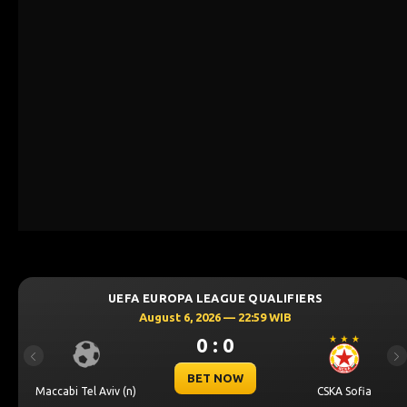
 EUROPA LEAGUE QUALIFIERS
UEFA E
August 6, 2026 — 22:59 WIB
Au
0 : 0
Previous
Ne
BET NOW
CSKA Sofia
FC Hradec Kralove