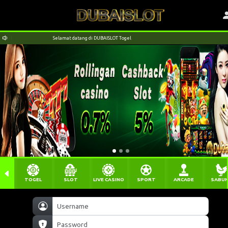
Selamat datang di DUBAISLOT Togel
TOGEL
SLOT
LIVE CASINO
SPORT
ARCADE
SABU