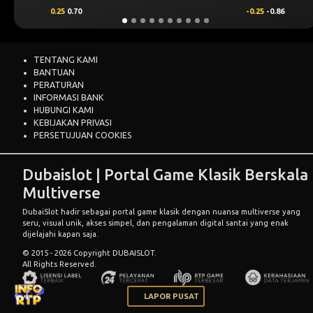
-0.25
-0.86
-0.25
-0.81
TENTANG KAMI
BANTUAN
PERATURAN
INFORMASI BANK
HUBUNGI KAMI
KEBIJAKAN PRIVASI
PERSETUJUAN COOKIES
Dubaislot | Portal Game Klasik Berskala
Multiverse
DubaiSlot
hadir sebagai portal game klasik dengan nuansa multiverse yang
seru, visual unik, akses simpel, dan pengalaman digital santai yang enak
dijelajahi kapan saja.
© 2015 - 2026 Copyright DUBAISLOT.
All Rights Reserved.
LAPOR PUSAT